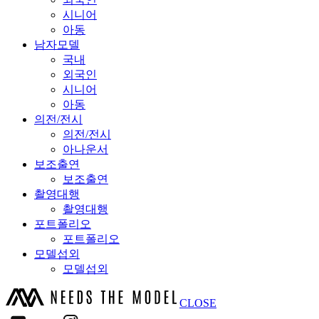
시니어
아동
남자모델
국내
외국인
시니어
아동
의전/전시
의전/전시
아나운서
보조출연
보조출연
촬영대행
촬영대행
포트폴리오
포트폴리오
모델섭외
모델섭외
CLOSE