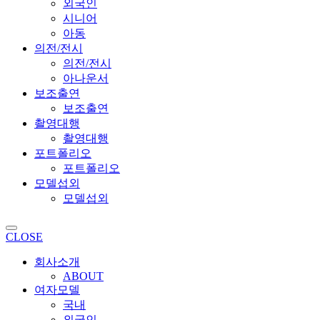
외국인
시니어
아동
의전/전시
의전/전시
아나운서
보조출연
보조출연
촬영대행
촬영대행
포트폴리오
포트폴리오
모델섭외
모델섭외
CLOSE
회사소개
ABOUT
여자모델
국내
외국인