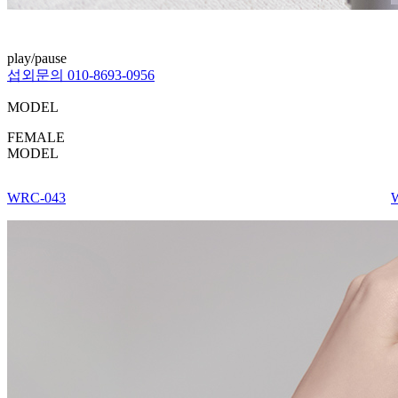
play/pause
섭외문의
010-8693-0956
MODEL
FEMALE
MODEL
WRC-043