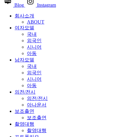
Blog
Instagram
회사소개
ABOUT
여자모델
국내
외국인
시니어
아동
남자모델
국내
외국인
시니어
아동
의전/전시
의전/전시
아나운서
보조출연
보조출연
촬영대행
촬영대행
포트폴리오